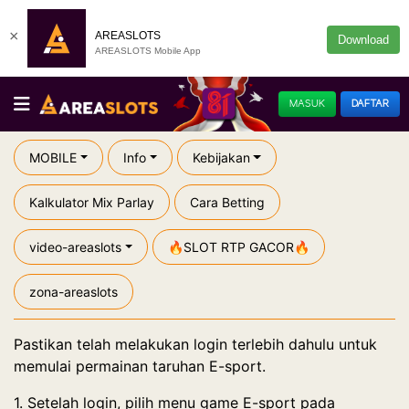
×
AREASLOTS
Download
AREASLOTS Mobile App
MASUK
DAFTAR
MOBILE
Info
Kebijakan
Kalkulator Mix Parlay
Cara Betting
video-areaslots
🔥SLOT RTP GACOR🔥
zona-areaslots
Pastikan telah melakukan login terlebih dahulu untuk
memulai permainan taruhan E-sport.
1. Setelah login, pilih menu game E-sport pada